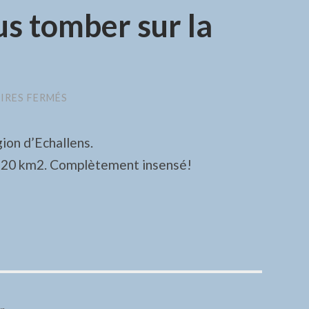
us tomber sur la
RES FERMÉS
SUR
CE
QUI
PEUT
gion d’Echallens.
NOUS
TOMBER
e 20 km2. Complètement insensé!
SUR
LA
TÊTE