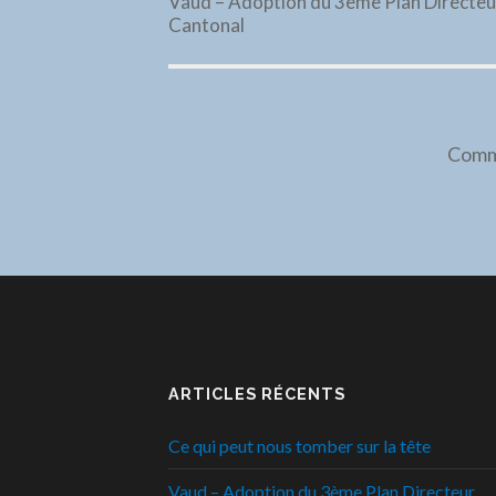
Vaud – Adoption du 3ème Plan Directeu
Cantonal
Comme
ARTICLES RÉCENTS
Ce qui peut nous tomber sur la tête
Vaud – Adoption du 3ème Plan Directeur